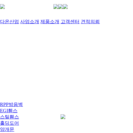
다온산업
사업소개
제품소개
고객센터
견적의뢰
RPP방음벽
EGI휀스
스틸휀스
홀딩도어
양개문